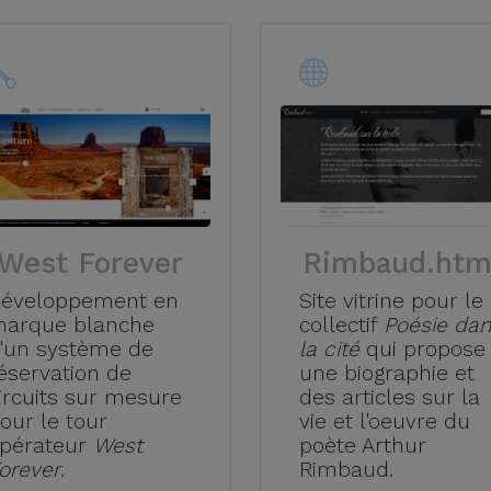
West Forever
Rimbaud.htm
éveloppement en
Site vitrine pour le
arque blanche
collectif
Poésie da
'un système de
la cité
qui propose
éservation de
une biographie et
ircuits sur mesure
des articles sur la
our le tour
vie et l'oeuvre du
pérateur
West
poète Arthur
orever
.
Rimbaud.