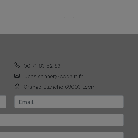
06 71 83 52 83
lucas.sanner@codalia.fr
Grange Blanche 69003 Lyon