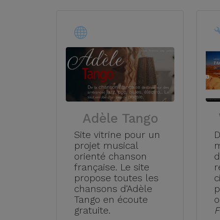
Adèle Tango
D
Site vitrine pour un
m
projet musical
d
orienté chanson
r
française. Le site
c
propose toutes les
p
chansons d'Adèle
o
Tango en écoute
F
gratuite.